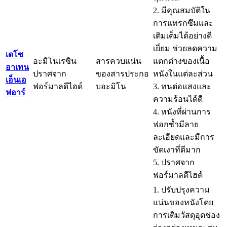
2. มีคุณสมบัติใน
การแทรกซึมและ
เติมเต็มได้อย่างดี
เยี่ยม ช่วยลดความ
เดโซ
อะมิโนเรซิน
สารควบแน่น
แตกต่างของเนื้อ
อาเทน
ปราศจาก
ของสารประกอ
หนังในแต่ละส่วน
เอ็นเอ
ฟอร์มาลดีไฮด์
บอะมิโน
3. ทนต่อแสงและ
ฟอาร์
ความร้อนได้ดี
4. หนังที่ผ่านการ
ฟอกซ้ำมีลาย
ละเอียดและมีการ
ขัดเงาที่ดีมาก
5. ปราศจาก
ฟอร์มาลดีไฮด์
1. ปรับปรุงความ
แน่นของหนังโดย
การเติมวัสดุอุดช่อง