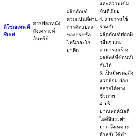
และความเข้ม
ข้นดีเยี่ยม
ผลิตภัณฑ์
4. สามารถใช้
ควบแน่นที่ผ่าน
สารฟอกหนัง
ร่วมกับ
ดีโซเอเทน ดี
การดัดแปลง
สังเคราะห์
ผลิตภัณฑ์ฟอกผิ
ซีเอฟ
ของกรดซัล
อินทรีย์
วอื่นๆ และ
โฟนิกอะโร
สามารถสร้าง
มาติก
ผลลัพธ์ที่ซ้อนทับ
กันได้
5. เป็นมิตรต่อสิ่ง
แวดล้อม ย่อย
สลายได้ทาง
ชีวภาพ
4. ปริ
มาณฟอล์มัลดี
ไฮด์อิสระต่ำ
มาก จึงเหมาะ
สำหรับใช้ทำ