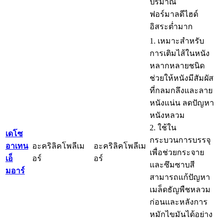
ปริมาณ
ฟอร์มาลดีไฮด์
อิสระต่ำมาก
1. เหมาะสำหรับ
การเติมไส้ในหนัง
หลากหลายชนิด
ช่วยให้หนังมีสัมผัส
ที่กลมกลึงและลาย
หนังแน่น ลดปัญหา
หนังหลวม
2. ใช้ใน
เดโซ
กระบวนการบรรจุ
อาเทน
อะคริลิคโพลีเม
อะคริลิคโพลีเม
เพื่อช่วยกระจาย
เอ็
อร์
อร์
และซึมซาบสี
มอาร์
สามารถแก้ปัญหา
เมล็ดธัญพืชหลวม
ก่อนและหลังการ
หมักไขมันได้อย่าง