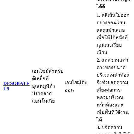
ได้ดี
1. คลี่เส้นใยออก
อย่างอ่อนโยน
และสม่ำเสมอ
เพื่อให้ได้หนังที่
นุ่มและเรียบ
เนียน
2. ลดความแตก
ต่างของขนาด
เอนไซม์สำหรับ
บริเวณหน้าท้อง
ตีเหยื่อที่
เอนไซม์ตับ
จึงช่วยลดความ
DESOBATE
อุณหภูมิต่ำ
U5
อ่อน
เสี่ยงต่อการ
ปราศจาก
หลวมบริเวณ
แอมโมเนีย
หน้าท้องและ
เพิ่มพื้นที่ใช้งาน
ได้
3. ขจัดคราบ