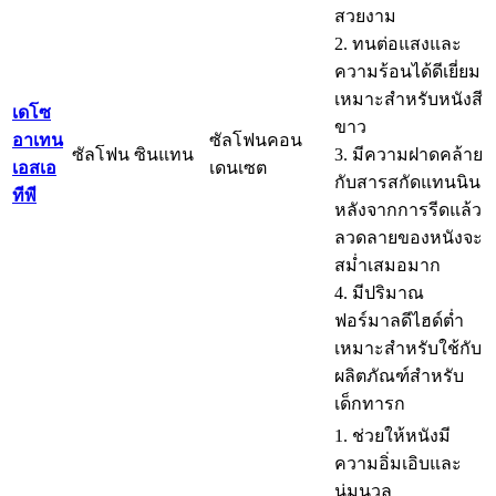
สวยงาม
2. ทนต่อแสงและ
ความร้อนได้ดีเยี่ยม
เหมาะสำหรับหนังสี
เดโซ
ขาว
อาเทน
ซัลโฟนคอน
ซัลโฟน ซินแทน
3. มีความฝาดคล้าย
เอสเอ
เดนเซต
กับสารสกัดแทนนิน
ทีพี
หลังจากการรีดแล้ว
ลวดลายของหนังจะ
สม่ำเสมอมาก
4. มีปริมาณ
ฟอร์มาลดีไฮด์ต่ำ
เหมาะสำหรับใช้กับ
ผลิตภัณฑ์สำหรับ
เด็กทารก
1. ช่วยให้หนังมี
ความอิ่มเอิบและ
นุ่มนวล