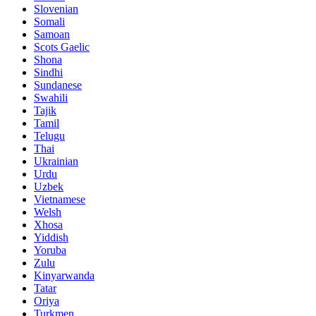
Slovenian
Somali
Samoan
Scots Gaelic
Shona
Sindhi
Sundanese
Swahili
Tajik
Tamil
Telugu
Thai
Ukrainian
Urdu
Uzbek
Vietnamese
Welsh
Xhosa
Yiddish
Yoruba
Zulu
Kinyarwanda
Tatar
Oriya
Turkmen